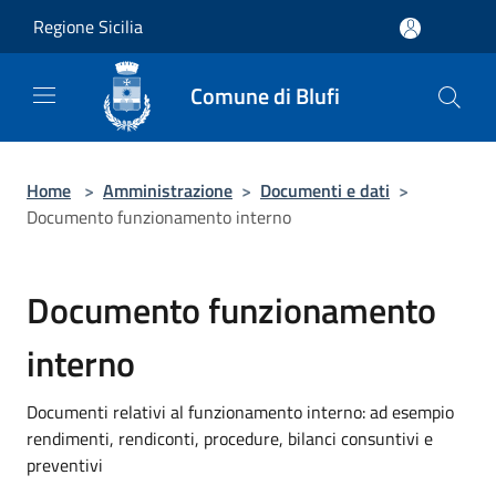
Salta al contenuto principale
Regione Sicilia
Comune di Blufi
Home
>
Amministrazione
>
Documenti e dati
>
Documento funzionamento interno
Documento funzionamento
interno
Documenti relativi al funzionamento interno: ad esempio
rendimenti, rendiconti, procedure, bilanci consuntivi e
preventivi