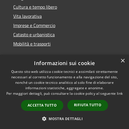
Cultura e tempo libero
Vita lavorativa
Imprese e Commercio
Catasto e urbanistica
Mobilità e trasporti
×
Informazioni sui cookie
Educazione e formazione
Questo sito web utilizza cookie tecnici e assimilati strettamente
necessari al corretto funzionamento e alla navigazione del sito,
Giustizia e sicurezza pubblica
nonché un cookie tecnico analitico al solo fine di elaborare
informazioni statistiche, aggregate e anonime.
Tributi,finanze e contravvenzioni
Per maggiori dettagli, può consultare la cookie policy al seguente
link
Ambiente
RIFIUTA TUTTO
ACCETTA TUTTO
Salute, benessere e assistenza
Autorizzazioni
MOSTRA DETTAGLI