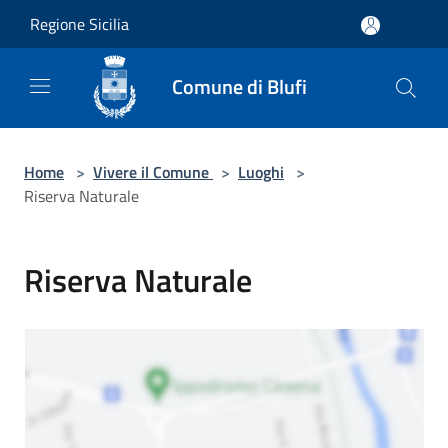
Salta al contenuto principale
Regione Sicilia
Comune di Blufi
Home
>
Vivere il Comune
>
Luoghi
>
Riserva Naturale
Riserva Naturale