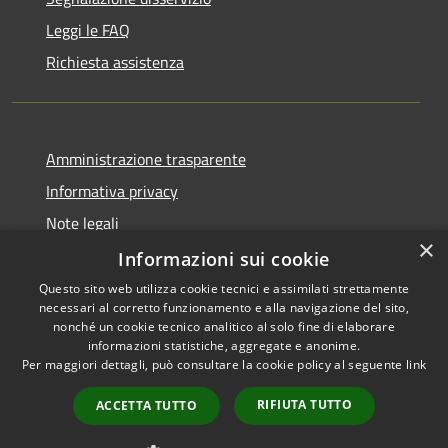
Leggi le FAQ
Richiesta assistenza
Amministrazione trasparente
Informativa privacy
Note legali
×
Dichiarazione di accessibilità
Informazioni sui cookie
Questo sito web utilizza cookie tecnici e assimilati strettamente
necessari al corretto funzionamento e alla navigazione del sito,
nonché un cookie tecnico analitico al solo fine di elaborare
informazioni statistiche, aggregate e anonime.
RSS
Copyright © 2026 • Comune di
Per maggiori dettagli, può consultare la cookie policy al seguente
link
Accessibilità
Blufi • Powered by
Privacy
Municipium
Accesso
•
RIFIUTA TUTTO
ACCETTA TUTTO
Cookie
redazione