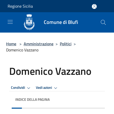
Salta al contenuto principale
Regione Sicilia
Comune di Blufi
Home
>
Amministrazione
>
Politici
>
Domenico Vazzano
Domenico Vazzano
Condividi
Vedi azioni
INDICE DELLA PAGINA