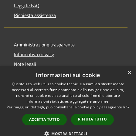
Leggi le FAQ
Richiesta assistenza
Amministrazione trasparente
Informativa privacy
Note legali
×
Dichiarazione di accessibilità
Informazioni sui cookie
Questo sito web utilizza cookie tecnici e assimilati strettamente
necessari al corretto funzionamento e alla navigazione del sito,
nonché un cookie tecnico analitico al solo fine di elaborare
informazioni statistiche, aggregate e anonime.
RSS
Copyright © 2026 • Comune di
Per maggiori dettagli, può consultare la cookie policy al seguente
link
Accessibilità
Blufi • Powered by
Privacy
Municipium
Accesso
•
RIFIUTA TUTTO
ACCETTA TUTTO
Cookie
redazione
Mappa del sito
MOSTRA DETTAGLI