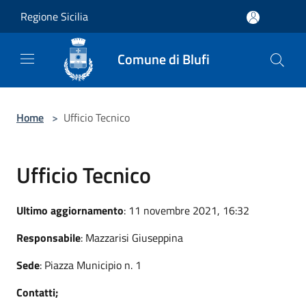
Salta al contenuto principale
Regione Sicilia
Comune di Blufi
Home
>
Ufficio Tecnico
Ufficio Tecnico
Ultimo aggiornamento
: 11 novembre 2021, 16:32
Responsabile
: Mazzarisi Giuseppina
Sede
: Piazza Municipio n. 1
Contatti;