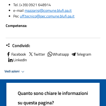
Tel. (+39) 0921 648914
e-mail
mazzarisi@comune.blufi.pa.it
Pec
uff.tecnico@pec.comune.blufi.pa.it
Competenza:
Condividi:
Facebook
Twitter
Whatsapp
Telegram
LinkedIn
Vedi azioni
Quanto sono chiare le informazioni
su questa pagina?