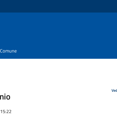
il Comune
Ved
nio
 15:22