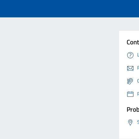
Cont
Prob