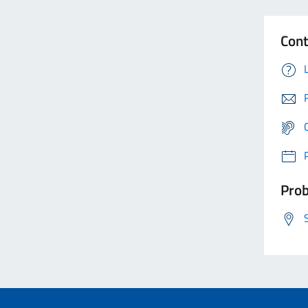
Cont
Prob