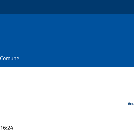
il Comune
Ved
 16:24