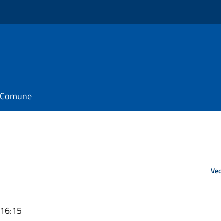
il Comune
Ved
 16:15