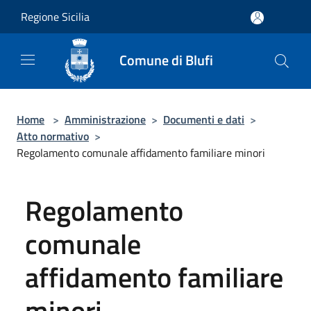
Salta al contenuto principale
Regione Sicilia
Comune di Blufi
Home
>
Amministrazione
>
Documenti e dati
>
Atto normativo
>
Regolamento comunale affidamento familiare minori
Regolamento
comunale
affidamento familiare
minori