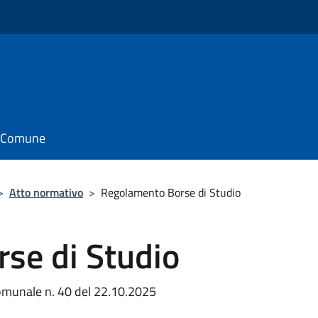
il Comune
>
Atto normativo
>
Regolamento Borse di Studio
se di Studio
omunale n. 40 del 22.10.2025