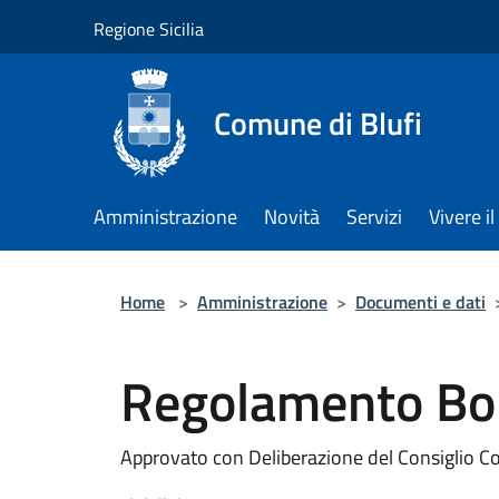
Salta al contenuto principale
Regione Sicilia
Comune di Blufi
Amministrazione
Novità
Servizi
Vivere 
Home
>
Amministrazione
>
Documenti e dati
Regolamento Bor
Approvato con Deliberazione del Consiglio C