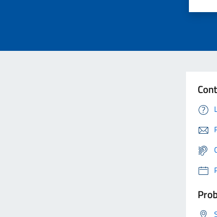
Cont
Prob