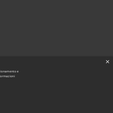
×
nzionamento e
nformazioni
Municipium
Accesso redazione
e di Blufi • Powered by
•