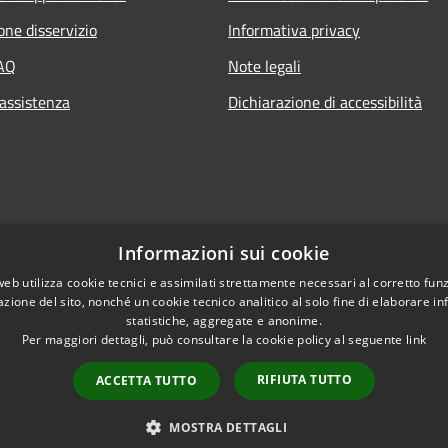
one disservizio
Informativa privacy
FAQ
Note legali
 assistenza
Dichiarazione di accessibilità
Informazioni sui cookie
web utilizza cookie tecnici e assimilati strettamente necessari al corretto fu
azione del sito, nonché un cookie tecnico analitico al solo fine di elaborare i
statistiche, aggregate e anonime.
Per maggiori dettagli, può consultare la cookie policy al seguente
link
RIFIUTA TUTTO
ACCETTA TUTTO
l sito
Copyright © 2026 • Comun
MOSTRA DETTAGLI