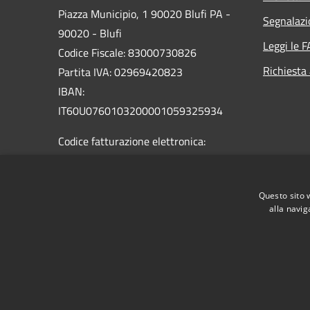
Piazza Municipio, 1 90020 Blufi PA -
Segnalazi
90020 - Blufi
Leggi le 
Codice Fiscale: 83000730826
Richiesta
Partita IVA: 02969420823
IBAN:
IT60U0760103200001059325934
Codice fatturazione elettronica:
UF8GM9
PEC:
info@pec.comune.blufi.pa.it
Questo sito 
Centralino Unico: + 39 0921 648911
alla navig
RSS
Accessibilità
Privacy
Cookie
Mappa de