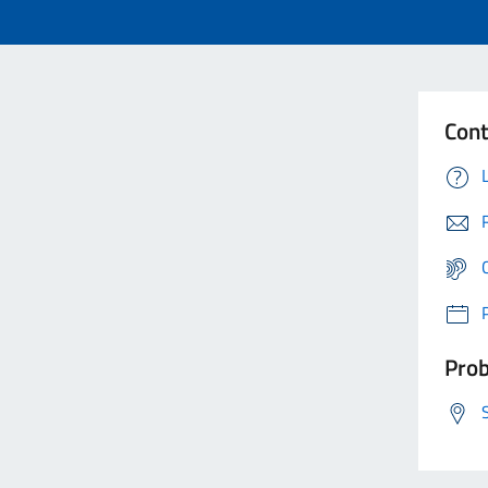
Cont
Prob