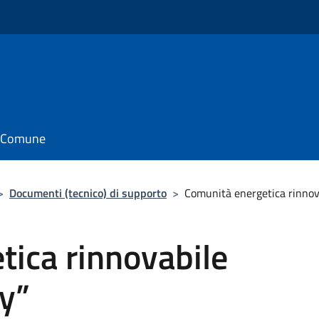
il Comune
>
Documenti (tecnico) di supporto
>
Comunità energetica rinnov
tica rinnovabile
y”