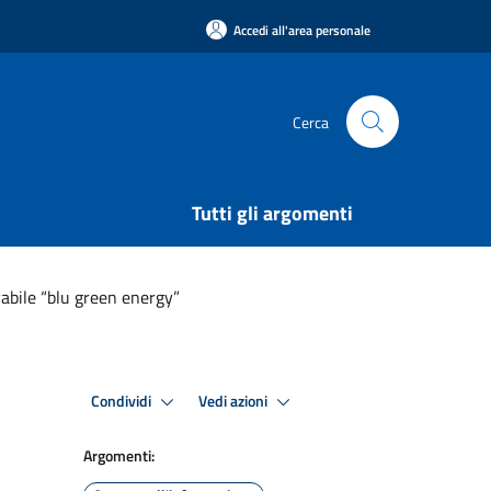
Accedi all'area personale
Cerca
Tutti gli argomenti
abile “blu green energy”
Condividi
Vedi azioni
Argomenti: