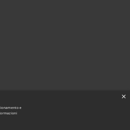
×
nzionamento e
nformazioni