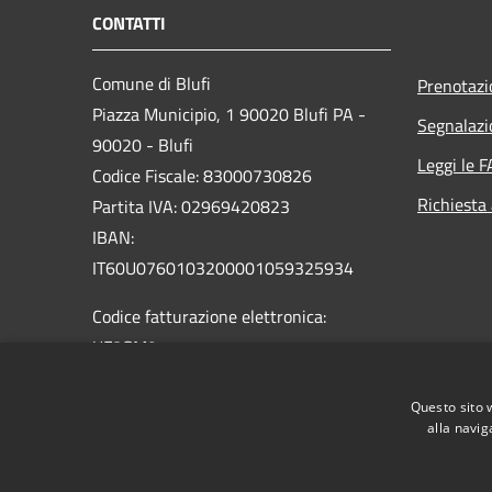
CONTATTI
Comune di Blufi
Prenotaz
Piazza Municipio, 1 90020 Blufi PA -
Segnalazi
90020 - Blufi
Leggi le 
Codice Fiscale: 83000730826
Richiesta
Partita IVA: 02969420823
IBAN:
IT60U0760103200001059325934
Codice fatturazione elettronica:
UF8GM9
PEC:
info@pec.comune.blufi.pa.it
Questo sito 
Centralino Unico: + 39 0921 648911
alla navig