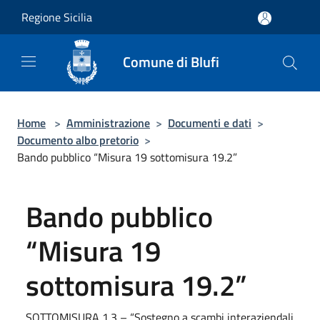
Salta al contenuto principale
Regione Sicilia
Comune di Blufi
Home
>
Amministrazione
>
Documenti e dati
>
Documento albo pretorio
>
Bando pubblico “Misura 19 sottomisura 19.2”
Bando pubblico
“Misura 19
sottomisura 19.2”
SOTTOMISURA 1.3 – “Sostegno a scambi interaziendali