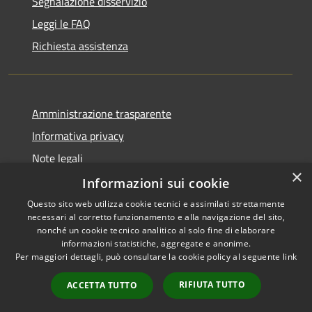
Segnalazione disservizio
Leggi le FAQ
Richiesta assistenza
Amministrazione trasparente
Informativa privacy
Note legali
×
Dichiarazione di accessibilità
Informazioni sui cookie
Questo sito web utilizza cookie tecnici e assimilati strettamente
necessari al corretto funzionamento e alla navigazione del sito,
nonché un cookie tecnico analitico al solo fine di elaborare
informazioni statistiche, aggregate e anonime.
RSS
Copyright © 2026 • Comune di
Per maggiori dettagli, può consultare la cookie policy al seguente
link
Accessibilità
Blufi • Powered by
Privacy
Municipium
Accesso
•
RIFIUTA TUTTO
ACCETTA TUTTO
Cookie
redazione